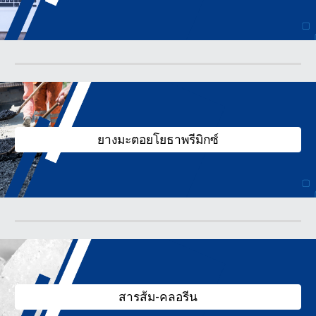
ยางมะตอยโยธาพรีมิกซ์
สารส้ม-คลอรีน