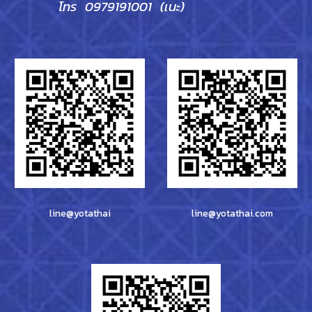
โทร 0979191001 (เนะ)
line@yotathai
line@yotathai.com